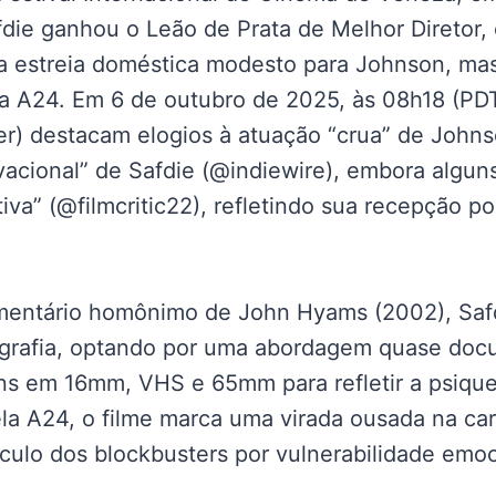
die ganhou o Leão de Prata de Melhor Diretor, 
a estreia doméstica modesto para Johnson, mas
a A24. Em 6 de outubro de 2025, às 08h18 (PDT
ter) destacam elogios à atuação “crua” de John
vacional” de Safdie (@indiewire), embora algun
iva” (@filmcritic22), refletindo sua recepção 
entário homônimo de John Hyams (2002), Safd
ografia, optando por uma abordagem quase doc
ns em 16mm, VHS e 65mm para refletir a psiqu
ela A24, o filme marca uma virada ousada na ca
culo dos blockbusters por vulnerabilidade emoc