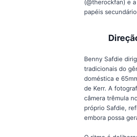
(@therockfan) e a
papéis secundário
Direçã
Benny Safdie diri
tradicionais do gê
doméstica e 65mm
de Kerr. A fotogr
câmera trêmula no 
próprio Safdie, re
embora possa ger