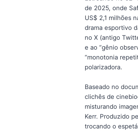
de 2025, onde Saf
US$ 2,1 milhões n
drama esportivo d
no X (antigo Twit
e ao “gênio obser
“monotonia repetit
polarizadora.
Baseado no docum
clichês de cinebi
misturando image
Kerr. Produzido p
trocando o espetá