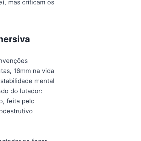
), mas criticam os
mersiva
onvenções
lutas, 16mm na vida
tabilidade mental
do do lutador:
, feita pelo
todestrutivo