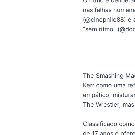
O ritmo é deliber
nas falhas humana
(@cinephile88) e a
“sem ritmo” (@do
The Smashing Mach
Kerr como uma ref
empático, mistura
The Wrestler, ma
Classificado como 
de 17 anos e ofer