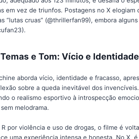
ado, adequado aos 123 minutos, e desafia o esp
s em vez de triunfos. Postagens no X elogiam o 
s “lutas cruas” (@thrillerfan99), embora algun
cufan23).
Temas e Tom: Vício e Identidade
ine aborda vício, identidade e fracasso, apre
lexão sobre a queda inevitável dos invencíveis.
ndo o realismo esportivo à introspecção emoci
s sem melodrama.
R por violência e uso de drogas, o filme é volt
ece uma experiência intensa e honesta. No X, é