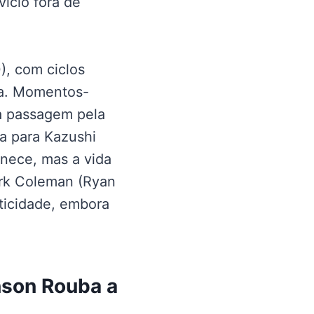
ício fora de
), com ciclos
cia. Momentos-
a passagem pela
ta para Kazushi
anece, mas a vida
ark Coleman (Ryan
ticidade, embora
nson Rouba a