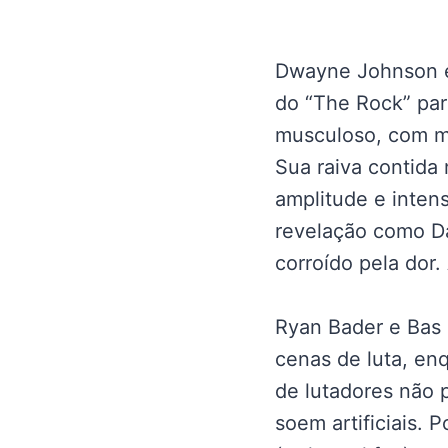
Dwayne Johnson en
do “The Rock” par
musculoso, com ma
Sua raiva contida
amplitude e inten
revelação como Da
corroído pela dor.
Ryan Bader e Bas 
cenas de luta, en
de lutadores não 
soem artificiais.