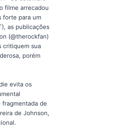
o filme arrecadou
 forte para um
), as publicações
son (@therockfan)
s critiquem sua
poderosa, porém
ie evita os
umental
e fragmentada de
rreira de Johnson,
ional.