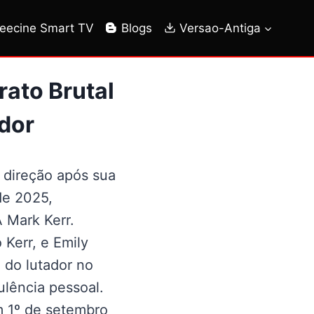
reecine Smart TV
Blogs
Versao-Antiga
ato Brutal
dor
 direção após sua
de 2025,
 Mark Kerr.
Kerr, e Emily
 do lutador no
ulência pessoal.
m 1º de setembro