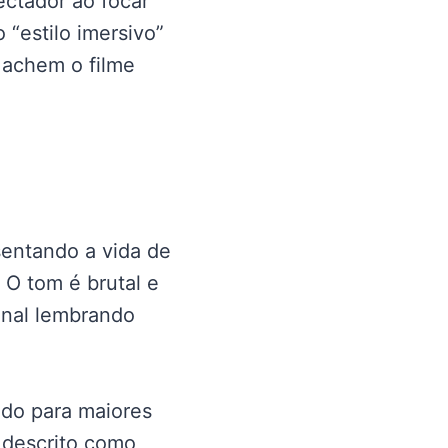
ectador ao focar
“estilo imersivo”
s achem o filme
sentando a vida de
 O tom é brutal e
onal lembrando
ado para maiores
 descrito como