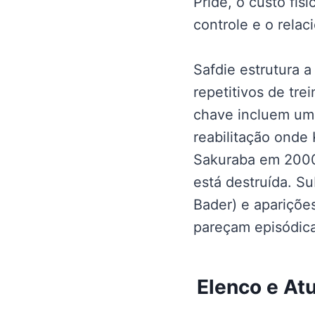
Pride, o custo fí
controle e o rela
Safdie estrutura 
repetitivos de tr
chave incluem um
reabilitação onde
Sakuraba em 2000 
está destruída. 
Bader) e apariçõe
pareçam episódica
Elenco e At