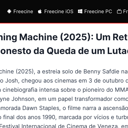
Freecine
Freecine iOS
Freecine PC
F
ing Machine (2025): Um Retr
Honesto da Queda de um Luta
ine (2025), a estreia solo de Benny Safdie na
ão Josh, chegou aos cinemas em 3 de outubro 
cinebiografia intensa sobre o pioneiro do MMA
yne Johnson, em um papel transformador como 
morada Dawn Staples, o filme narra a ascensão
 final dos anos 1990, marcada por vícios e turb
Festival Internacional de Cinema de Veneza, e