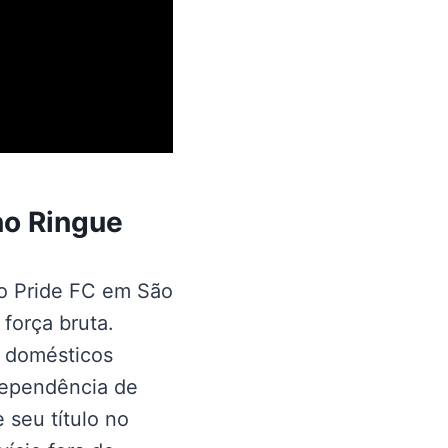
no Ringue
no Pride FC em São
força bruta.
s domésticos
dependência de
 seu título no