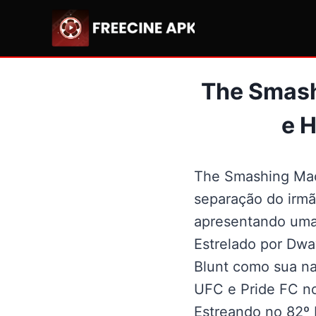
Pular
para
o
Conteúdo
The Smash
e 
The Smashing Mach
separação do irm
apresentando uma 
Estrelado por Dwa
Blunt como sua na
UFC e Pride FC no
Estreando no 82º 