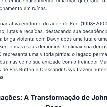
sico e emocional aumenta: uma mão quebrada, o v
cionamento em ruínas.
a narrativa em torno do auge de Kerr (1998–2000
eino, lutas e recaídas, destacando sua decadên
a briga violenta com Dawn após uma luta e um
 Kerr encara seus demônios. O clímax sua derro
representa uma vitória pírrica: o legado perm
Subtramas como sua amizade com o treinador M
s de Bas Rutten e Oleksandr Usyk trazem auten
s.
uações: A Transformação de Joh