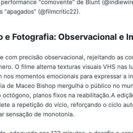
 performance “comovente” de Blunt (@indiewire
s “apagados” (@filmcritic22).
o e Fotografia: Observacional e I
ge com precisão observacional, rejeitando as c
nero. O filme alterna texturas visuais VHS nas 
 nos momentos emocionais para expressar a ins
afia de Maceo Bishop mergulha o público no mun
octógono, planos fixos na reabilitação.A edição
flete a repetição do vício, reforçando o ciclo au
ar sensação de monotonia.