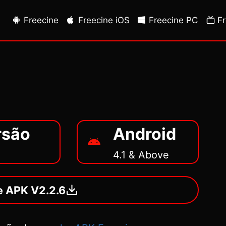
Freecine
Freecine iOS
Freecine PC
F
rsão
Android
4.1 & Above
e APK V2.2.6