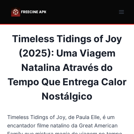
Pular
para
o
Conteúdo
Timeless Tidings of Joy
(2025): Uma Viagem
Natalina Através do
Tempo Que Entrega Calor
Nostálgico
Timeless Tidings of Joy, de Paula Elle, é um
encantador filme natalino da Great American
Family que mistura magia de viagem no tempo