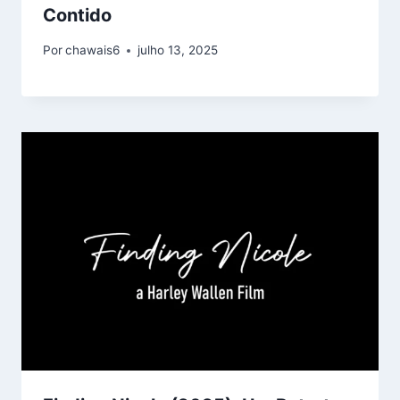
Contido
Por
chawais6
julho 13, 2025