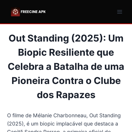
Pular
para
o
Conteúdo
Out Standing (2025): Um
Biopic Resiliente que
Celebra a Batalha de uma
Pioneira Contra o Clube
dos Rapazes
O filme de Mélanie Charbonneau, Out Standing
(2025), é um biopic implacável que destaca a
Capitã Sandra Perron, a primeira oficial de