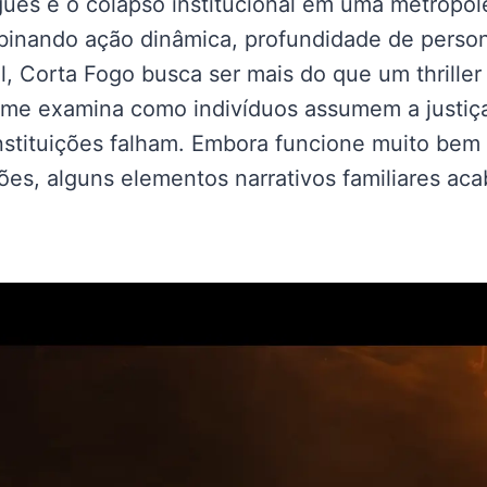
ues e o colapso institucional em uma metrópole
inando ação dinâmica, profundidade de perso
 Corta Fogo busca ser mais do que um thriller 
ilme examina como indivíduos assumem a justiç
stituições falham. Embora funcione muito bem
ões, alguns elementos narrativos familiares ac