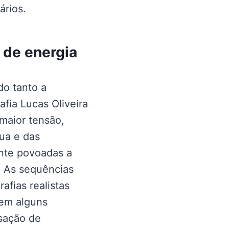
ários.
o de energia
do tanto a
afia Lucas Oliveira
maior tensão,
ua e das
nte povoadas a
. As sequências
fias realistas
 em alguns
sação de