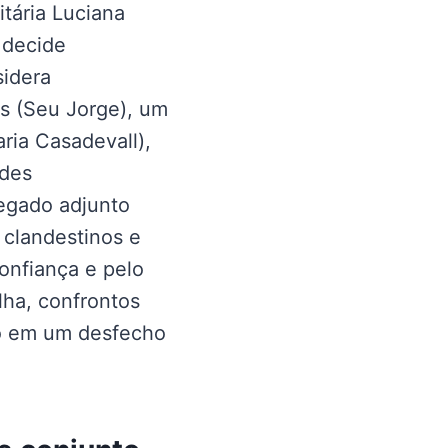
tária Luciana
 decide
sidera
os (Seu Jorge), um
ria Casadevall),
ades
egado adjunto
 clandestinos e
nfiança e pelo
lha, confrontos
do em um desfecho