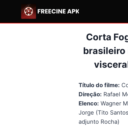
Pular
para
o
Conteúdo
Corta Fog
brasileiro
viscera
Título do filme:
Co
Direção:
Rafael M
Elenco:
Wagner Mou
Jorge (Tito Santo
adjunto Rocha)