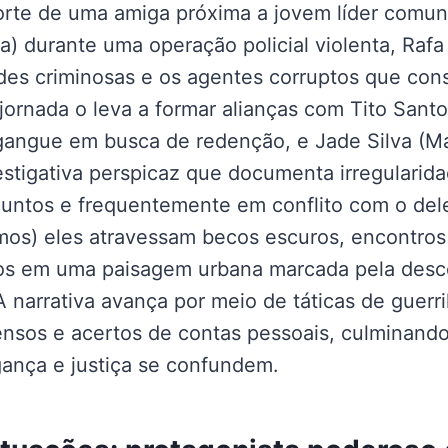
morte de uma amiga próxima a jovem líder comuni
a) durante uma operação policial violenta, Rafa
des criminosas e os agentes corruptos que con
jornada o leva a formar alianças com Tito Sant
gangue em busca de redenção, e Jade Silva (Ma
estigativa perspicaz que documenta irregularid
untos e frequentemente em conflito com o del
os) eles atravessam becos escuros, encontros
os em uma paisagem urbana marcada pela desco
 narrativa avança por meio de táticas de guerri
ensos e acertos de contas pessoais, culminan
gança e justiça se confundem.