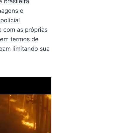
 brasileira
nagens e
policial
a com as próprias
 em termos de
abam limitando sua