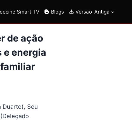
reecine Smart TV
Blogs
Versao-Antiga
er de ação
s e energia
familiar
a Duarte), Seu
s (Delegado