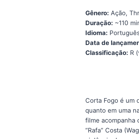
Gênero:
Ação, Thri
Duração:
~110 mi
Idioma:
Português
Data de lançamen
Classificação:
R (
Corta Fogo é um d
quanto em uma nar
filme acompanha o
“Rafa” Costa (Wag