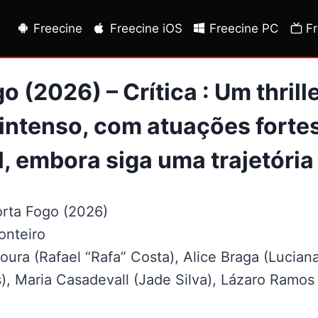
Freecine
Freecine iOS
Freecine PC
F
o (2026) – Crítica : Um thrill
 intenso, com atuações forte
l, embora siga uma trajetória 
rta Fogo (2026)
onteiro
ra (Rafael “Rafa” Costa), Alice Braga (Lucian
s), Maria Casadevall (Jade Silva), Lázaro Ramo