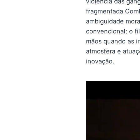
violência das gang
fragmentada.Comb
ambiguidade moral,
convencional; o f
mãos quando as in
atmosfera e atuaç
inovação.