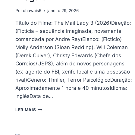
Por
chawais6
janeiro 29, 2026
Título do Filme: The Mail Lady 3 (2026)Direção:
(Fictícia – sequência imaginada, novamente
comandada por Andre Ray)Elenco: (Fictício)
Molly Anderson (Sloan Redding), Will Coleman
(Derek Culver), Christy Edwards (Chefe dos
Correios/USPS), além de novos personagens
(ex-agente do FBI, xerife local e uma obsessão
rival)Gênero: Thriller, Terror PsicológicoDuração:
Aproximadamente 1 hora e 40 minutosIdioma:
InglêsData de…
THE
LER MAIS
MAIL
LADY
3
(2026)