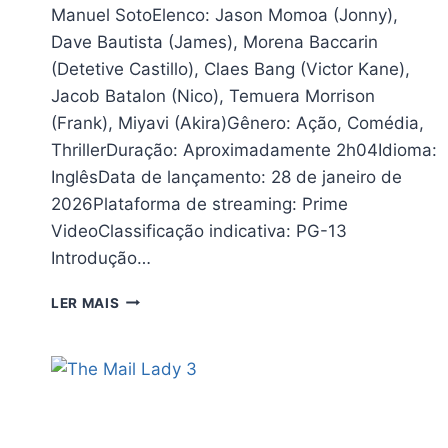
Manuel SotoElenco: Jason Momoa (Jonny),
Dave Bautista (James), Morena Baccarin
(Detetive Castillo), Claes Bang (Victor Kane),
Jacob Batalon (Nico), Temuera Morrison
(Frank), Miyavi (Akira)Gênero: Ação, Comédia,
ThrillerDuração: Aproximadamente 2h04Idioma:
InglêsData de lançamento: 28 de janeiro de
2026Plataforma de streaming: Prime
VideoClassificação indicativa: PG-13
Introdução…
DUPLA
LER MAIS
PERIGOSA
(2026)
–
CRÍTICA:
UM
THRILLER
DE