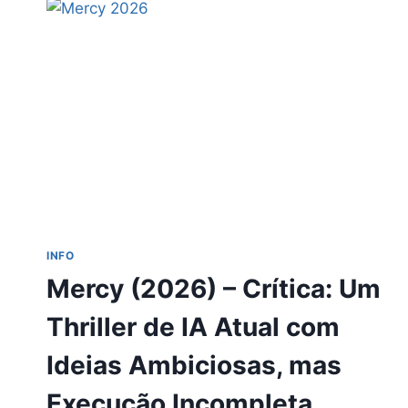
–
CRÍTICA:
UMA
SEQUÊNCIA
DE
THRILLER
SELVAGEM
E
EXAGERADA,
COM
ENERGIA
CAÓTICA,
MAS
INFO
EXECUÇÃO
Mercy (2026) – Crítica: Um
IRREGULAR
Thriller de IA Atual com
Ideias Ambiciosas, mas
Execução Incompleta