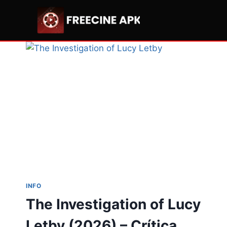
Pular
para
o
Conteúdo
INFO
The Investigation of Lucy
Letby (2026) – Crítica