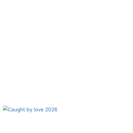
BOYS
OF
’80
(2026)
–
CRÍTICA:
UM
DOCUMENTÁRIO
ESPORTIVO
INSPIRADOR
QUE
REVISITA
UMA
LENDÁRIA
HISTÓRIA
DE
AZARÕES
COM
IMAGENS
INÉDITAS
E