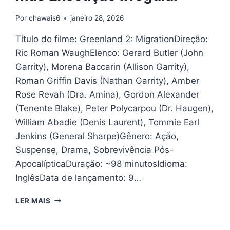
Por
chawais6
janeiro 28, 2026
Título do filme: Greenland 2: MigrationDireção:
Ric Roman WaughElenco: Gerard Butler (John
Garrity), Morena Baccarin (Allison Garrity),
Roman Griffin Davis (Nathan Garrity), Amber
Rose Revah (Dra. Amina), Gordon Alexander
(Tenente Blake), Peter Polycarpou (Dr. Haugen),
William Abadie (Denis Laurent), Tommie Earl
Jenkins (General Sharpe)Gênero: Ação,
Suspense, Drama, Sobrevivência Pós-
ApocalípticaDuração: ~98 minutosIdioma:
InglêsData de lançamento: 9…
GREENLAND
LER MAIS
2:
MIGRATION