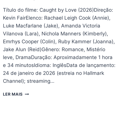
Título do filme: Caught by Love (2026)Direção:
Kevin FairElenco: Rachael Leigh Cook (Annie),
Luke Macfarlane (Jake), Amanda Victoria
Vilanova (Lara), Nichola Manners (Kimberly),
Emrhys Cooper (Colin), Ruby Kammer (Joanna),
Jake Alun (Reid)Gênero: Romance, Mistério
leve, DramaDuração: Aproximadamente 1 hora
e 34 minutosIdioma: InglêsData de lançamento:
24 de janeiro de 2026 (estreia no Hallmark
Channel); streaming…
CAUGHT
LER MAIS
BY
LOVE
(2026)
–
CRÍTICA:
UM