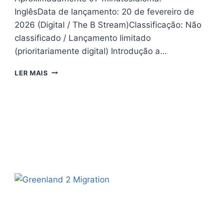
InglêsData de lançamento: 20 de fevereiro de
2026 (Digital / The B Stream)Classificação: Não
classificado / Lançamento limitado
(prioritariamente digital) Introdução a…
BLACK
LER MAIS
GOAT
(2026)
–
CRÍTICA:
UM
FOLK
HORROR
PERTURBADOR
COM
FORTE
ATMOSFERA,
MAS
IDENTIDADE
IRREGULAR