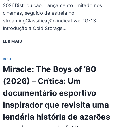
2026Distribuição: Lançamento limitado nos
cinemas, seguido de estreia no
streamingClassificação indicativa: PG-13
Introdução a Cold Storage…
COLD
LER MAIS
STORAGE
(2026)
–
INFO
CRÍTICA:
Miracle: The Boys of ’80
UM
THRILLER
(2026) – Crítica: Um
DE
FICÇÃO
documentário esportivo
CIENTÍFICA
TENSO
inspirador que revisita uma
QUE
MISTURA
lendária história de azarões
HORROR
DE