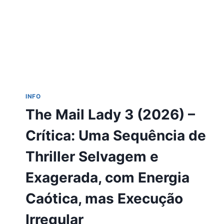
AÇÃO
“BUDDY
MOVIE”
CHEIO
DE
ENERGIA,
IMPULSIONADO
PELO
CARISMA
INFO
DAS
The Mail Lady 3 (2026) –
ESTRELAS,
MAS
Crítica: Uma Sequência de
APOIADO
EM
Thriller Selvagem e
CLICHÊS
DO
Exagerada, com Energia
GÊNERO
Caótica, mas Execução
Irregular