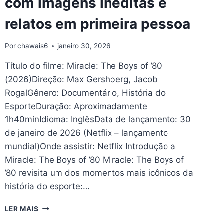
com imagens inéditas e
CONTENÇÃO
COM
relatos em primeira pessoa
ARREPIOS
FAMILIARES
DO
Por
chawais6
janeiro 30, 2026
GÊNERO
Título do filme: Miracle: The Boys of ’80
(2026)Direção: Max Gershberg, Jacob
RogalGênero: Documentário, História do
EsporteDuração: Aproximadamente
1h40minIdioma: InglêsData de lançamento: 30
de janeiro de 2026 (Netflix – lançamento
mundial)Onde assistir: Netflix Introdução a
Miracle: The Boys of ’80 Miracle: The Boys of
’80 revisita um dos momentos mais icônicos da
história do esporte:…
MIRACLE:
LER MAIS
THE