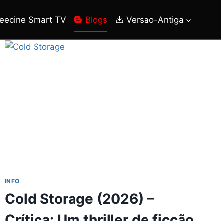
reecine Smart TV
Blogs
Versao-Antiga
INFO
Cold Storage (2026) –
Crítica: Um thriller de ficção