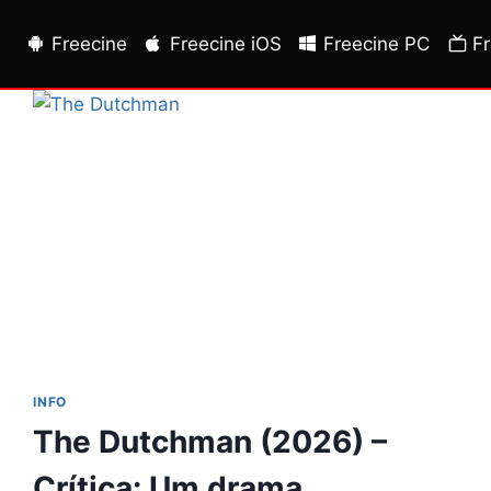
Freecine
Freecine iOS
Freecine PC
F
INFO
The Dutchman (2026) –
Crítica: Um drama