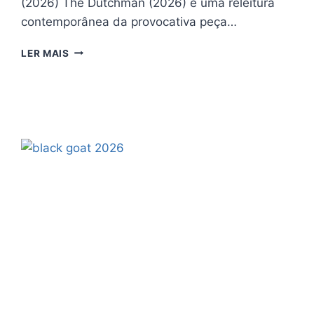
(2026) The Dutchman (2026) é uma releitura
contemporânea da provocativa peça…
THE
LER MAIS
DUTCHMAN
(2026)
–
CRÍTICA:
UM
DRAMA
PSICOLÓGICO
TENSO
QUE
REVIVE
UM
CLÁSSICO
COM
URGÊNCIA
MODERNA