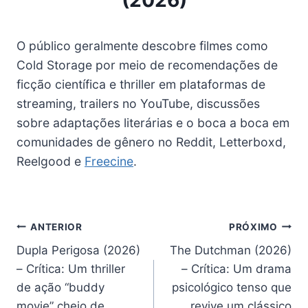
(2026)
O público geralmente descobre filmes como
Cold Storage por meio de recomendações de
ficção científica e thriller em plataformas de
streaming, trailers no YouTube, discussões
sobre adaptações literárias e o boca a boca em
comunidades de gênero no Reddit, Letterboxd,
Reelgood e
Freecine
.
Navegação
ANTERIOR
PRÓXIMO
Dupla Perigosa (2026)
The Dutchman (2026)
de
– Crítica: Um thriller
– Crítica: Um drama
Post
de ação “buddy
psicológico tenso que
movie” cheio de
revive um clássico