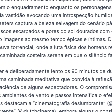
em o enquadramento enquanto os personagens
a vastidão evocando uma introspecção humilde
eeters captura a beleza selvagem do cenário p
scos escarpados e pores do sol dourados com
ndo imagens ao mesmo tempo épicas e íntimas. 
uva torrencial, onde a luta física dos homens r
caminhada costeira serena em que o silêncio fal
ver é deliberadamente lento os 90 minutos de d
a caminhada meditativa que convida à reflexã
 paciência de alguns espectadores. O compromi
s ambientes de vento e passos intensifica o efei
ios destacam a “cinematografia deslumbrante” (@
olvente” (@dutchcinema), embora alguns o con