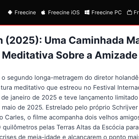
Freecine
Freecine iOS
Freecine PC
F
h (2025): Uma Caminhada Ma
Meditativa Sobre a Amizade
 o segundo longa-metragem do diretor holandês 
ura meditativo que estreou no Festival Intern
de janeiro de 2025 e teve lançamento limitado
maio de 2025. Estrelado pelo próprio Schrijver
o Carles, o filme acompanha dois velhos amig
quilômetros pelas Terras Altas da Escócia par
crises de meia-idade e alcançarem o ponto mai