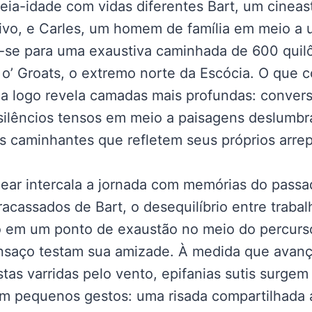
ia-idade com vidas diferentes Bart, um cineas
ivo, e Carles, um homem de família em meio a 
-se para uma exaustiva caminhada de 600 quil
 o’ Groats, o extremo norte da Escócia. O qu
ca logo revela camadas mais profundas: conver
silêncios tensos em meio a paisagens deslumbr
s caminhantes que refletem seus próprios arre
inear intercala a jornada com memórias do passa
acassados de Bart, o desequilíbrio entre trabal
o em um ponto de exaustão no meio do percurs
ansaço testam sua amizade. À medida que avan
tas varridas pelo vento, epifanias sutis surge
m pequenos gestos: uma risada compartilhada 