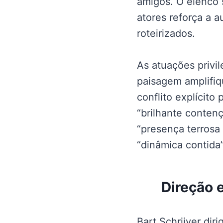
amigos. O elenco 
atores reforça a 
roteirizados.
As atuações privi
paisagem amplifiq
conflito explícito
“brilhante conten
“presença terrosa
“dinâmica contida
Direção 
Bart Schrijver di