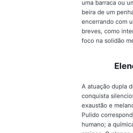
uma barraca ou um
beira de um penha
encerrando com um
breves, como inte
foco na solidão m
Elen
A atuação dupla de
conquista silenci
exaustão e melanc
Pulido correspond
humano; a química