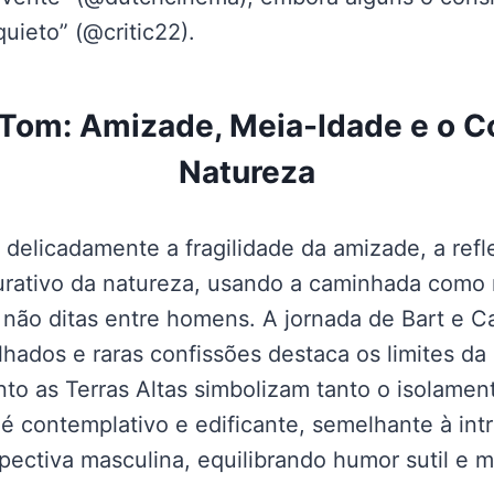
uieto” (@critic22).
Tom: Amizade, Meia-Idade e o C
Natureza
 delicadamente a fragilidade da amizade, a ref
urativo da natureza, usando a caminhada como 
s não ditas entre homens. A jornada de Bart e C
lhados e raras confissões destaca os limites d
to as Terras Altas simbolizam tanto o isolamen
é contemplativo e edificante, semelhante à int
ectiva masculina, equilibrando humor sutil e m