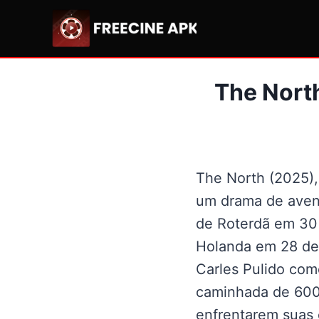
Pular
para
o
Conteúdo
The Nort
The North (2025),
um drama de avent
de Roterdã em 30 
Holanda em 28 de 
Carles Pulido com
caminhada de 600 
enfrentarem suas 