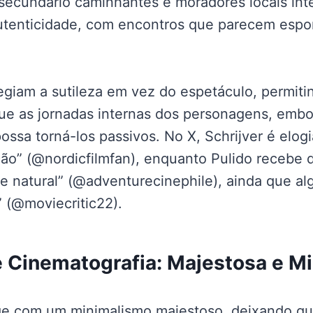
secundário caminhantes e moradores locais int
autenticidade, com encontros que parecem esp
legiam a sutileza em vez do espetáculo, permiti
ue as jornadas internas dos personagens, embor
 possa torná-los passivos. No X, Schrijver é elog
ção” (@nordicfilmfan), enquanto Pulido recebe 
 e natural” (@adventurecinephile), ainda que 
” (@moviecritic22).
e Cinematografia: Majestosa e Mi
rige com um minimalismo majestoso, deixando qu