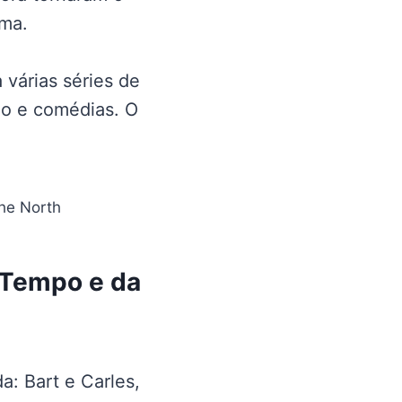
ama.
 várias séries de
ção e comédias. O
 Tempo e da
a: Bart e Carles,