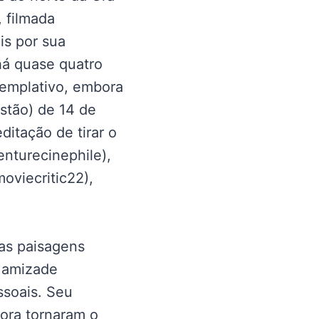
 filmada
is por sua
há quase quatro
templativo, embora
stão) de 14 de
itação de tirar o
enturecinephile),
viecritic22),
das paisagens
a amizade
ssoais. Seu
tora tornaram o