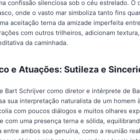
a confissão silenciosa sob o céu estrelado. O 
sco, onde o vasto mar simboliza tanto fins qu
a aceitação terna da amizade imperfeita entre
rações com outros trilheiros, adicionam textur
editativa da caminhada.
co e Atuações: Sutileza e Sincer
 Bart Schrijver como diretor e intérprete de B
osa sua interpretação naturalista de um homem à
olia com poucos diálogos e muitos olhares exp
e com uma presença terna e sólida, equilibran
 entre ambos soa genuína, como a reunião real