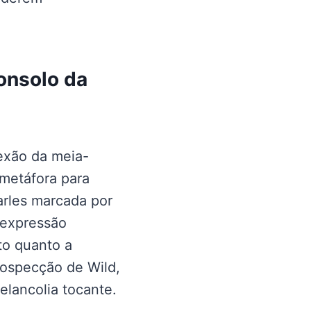
onsolo da
lexão da meia-
metáfora para
arles marcada por
a expressão
to quanto a
rospecção de Wild,
elancolia tocante.