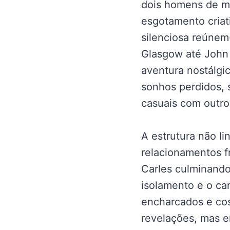
dois homens de me
esgotamento criat
silenciosa reúnem
Glasgow até John
aventura nostálgi
sonhos perdidos, 
casuais com outro
A estrutura não l
relacionamentos fr
Carles culminand
isolamento e o c
encharcados e cos
revelações, mas e