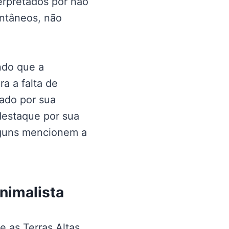
erpretados por não
ontâneos, não
ndo que a
a a falta de
iado por sua
destaque por sua
alguns mencionem a
nimalista
e as Terras Altas