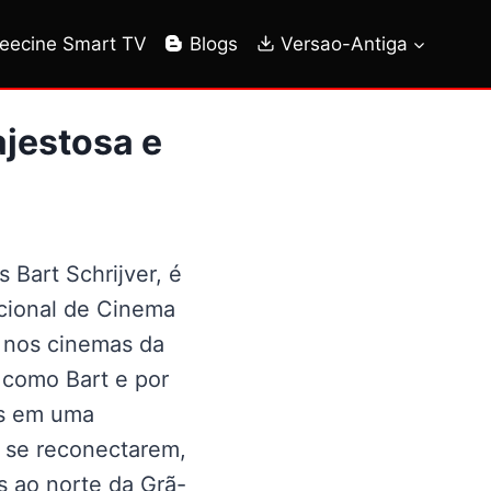
reecine Smart TV
Blogs
Versao-Antiga
jestosa e
Bart Schrijver, é
acional de Cinema
 nos cinemas da
 como Bart e por
os em uma
a se reconectarem,
s ao norte da Grã-