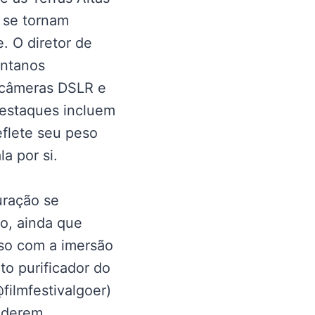
 se tornam
. O diretor de
ântanos
 câmeras DSLR e
Destaques incluem
eflete seu peso
a por si.
uração se
o, ainda que
sso com a imersão
to purificador do
filmfestivalgoer)
siderem