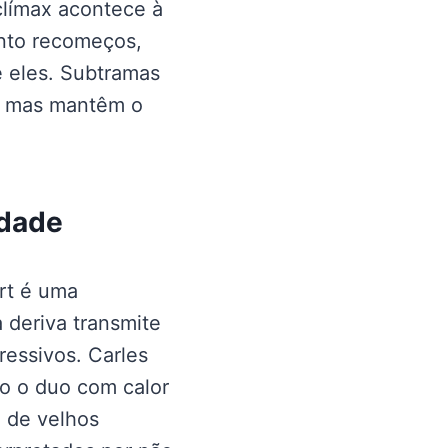
clímax acontece à
anto recomeços,
 eles. Subtramas
a, mas mantêm o
idade
art é uma
 deriva transmite
ressivos. Carles
do o duo com calor
 de velhos