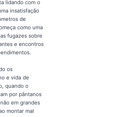
ta lidando com o
uma insatisfação
ômetros de
e começa como uma
sas fugazes sobre
antes e encontros
pendimentos.
do os
ho e vida de
o, quando o
çam por pântanos
m não em grandes
ao montar mal