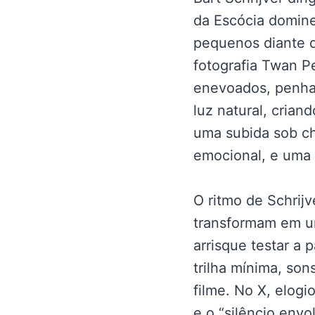
da Escócia domin
pequenos diante d
fotografia Twan P
enevoados, penha
luz natural, cria
uma subida sob ch
emocional, e uma 
O ritmo de Schrij
transformam em um
arrisque testar a
trilha mínima, son
filme. No X, elog
e o “silêncio env