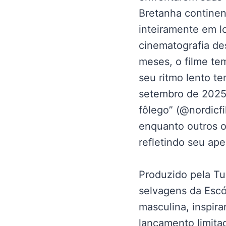
Bretanha continen
inteiramente em l
cinematografia de
meses, o filme te
seu ritmo lento t
setembro de 2025
fôlego” (@nordicfi
enquanto outros o
refletindo seu ape
Produzido pela Tu
selvagens da Escó
masculina, inspir
lançamento limitad