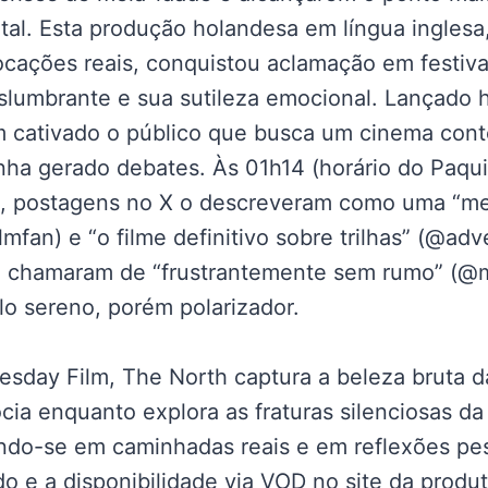
tal. Esta produção holandesa em língua inglesa,
ocações reais, conquistou aclamação em festiva
slumbrante e sua sutileza emocional. Lançado 
m cativado o público que busca um cinema con
enha gerado debates. Às 01h14 (horário do Paqui
, postagens no X o descreveram como uma “med
lmfan) e “o filme definitivo sobre trilhas” (@adv
 chamaram de “frustrantemente sem rumo” (@mo
lo sereno, porém polarizador.
esday Film, The North captura a beleza bruta 
cia enquanto explora as fraturas silenciosas d
ando-se em caminhadas reais e em reflexões pe
o e a disponibilidade via VOD no site da produ