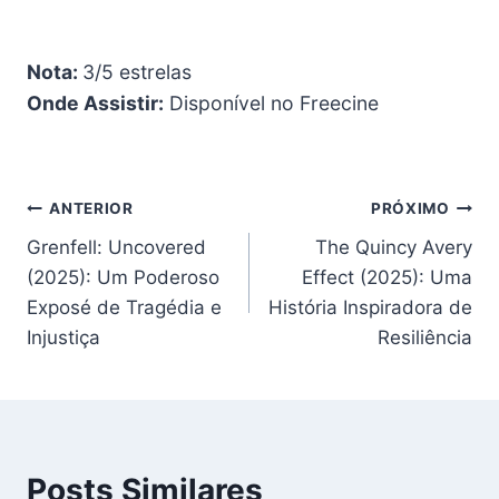
Nota:
3/5 estrelas
Onde Assistir:
Disponível no Freecine
Navegação
ANTERIOR
PRÓXIMO
Grenfell: Uncovered
The Quincy Avery
de
(2025): Um Poderoso
Effect (2025): Uma
Post
Exposé de Tragédia e
História Inspiradora de
Injustiça
Resiliência
Posts Similares